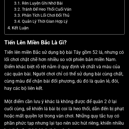
Rèn Luyện Ghi Nhớ Bài
Tránh Để Heo Thối Cuối Ván
Phân Tích Lối Chơi Đối Thủ
Quản Lý Thời Gian Hợp Lý
Kết Luận
Tiến Lên Miền Bắc Là Gì?
Tiến lên miền Bắc sử dụng bộ bài Tây gồm 52 lá, nhưng có
lối chơi chặt chẽ hơn nhiều so với phiên bản miền Nam.
Điểm khác biệt rõ rệt nằm ở quy định về chất và màu của
các quân bài. Người chơi chỉ có thể sử dụng bài cùng chất,
cùng màu để chặn bài đối phương, dù đó là quân lẻ, đôi,
hay các bộ liên kết.
Một điểm cần lưu ý khác là không được để quân 2 ở lại
cuối cùng, sẽ khiến lá bài bị coi là heo thối, dẫn đến bị phạt
hoặc mất quyền lợi trong ván chơi. Những quy tắc tuy có
phần phức tạp nhưng lại tạo nên sức hút riêng, khiến nhiều