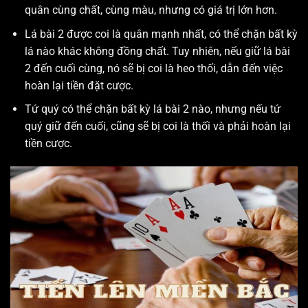
quân cùng chất, cùng màu, nhưng có giá trị lớn hơn.
Lá bài 2 được coi là quân mạnh nhất, có thể chặn bất kỳ
lá nào khác không đồng chất. Tuy nhiên, nếu giữ lá bài
2 đến cuối cùng, nó sẽ bị coi là heo thối, dẫn đến việc
hoàn lại tiền đặt cược.
Tứ quý có thể chặn bất kỳ lá bài 2 nào, nhưng nếu tứ
quý giữ đến cuối, cũng sẽ bị coi là thối và phải hoàn lại
tiền cược.