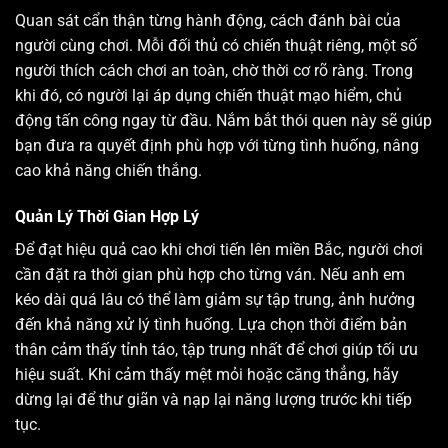
Quan sát cẩn thận từng hành động, cách đánh bài của
người cùng chơi. Mỗi đối thủ có chiến thuật riêng, một số
người thích cách chơi an toàn, chờ thời cơ rõ ràng. Trong
khi đó, có người lại áp dụng chiến thuật mạo hiểm, chủ
động tấn công ngay từ đầu. Nắm bắt thói quen này sẽ giúp
bạn đưa ra quyết định phù hợp với từng tình huống, nâng
cao khả năng chiến thắng.
Quản Lý Thời Gian Hợp Lý
Để đạt hiệu quả cao khi chơi tiến lên miền Bắc, người chơi
cần đặt ra thời gian phù hợp cho từng ván. Nếu anh em
kéo dài quá lâu có thể làm giảm sự tập trung, ảnh hưởng
đến khả năng xử lý tình huống. Lựa chọn thời điểm bản
thân cảm thấy tỉnh táo, tập trung nhất để chơi giúp tối ưu
hiệu suất. Khi cảm thấy mệt mỏi hoặc căng thẳng, hãy
dừng lại để thư giãn và nạp lại năng lượng trước khi tiếp
tục.