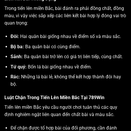
Trong tiến lên miền Bắc, bài đánh ra phải đồng chất, đồng
màu, vì vậy việc sắp xếp các liên kết bài hợp lý đóng vai trò
quan trọng:
Đôi:
Hai quân bài giống nhau về điểm số và màu sắc.
Bộ ba:
Ba quân bài có cùng điểm.
Sảnh:
Ba quân bài trở lên có giá trị liên tiếp, cùng chất.
Tứ quý:
Bốn lá bài giống nhau về điểm.
Rác:
Những lá bài lẻ, không thể kết hợp thành đôi hay
bộ.
Luật Chặn Trong Tiến Lên Miền Bắc Tại 789Win
Tiến lên miền Bắc yêu cầu người chơi tuân thủ các quy
định nghiêm ngặt liên quan đến chất bài và màu sắc.
Để chặn được tổ hợp bài của đối phương, cần đánh