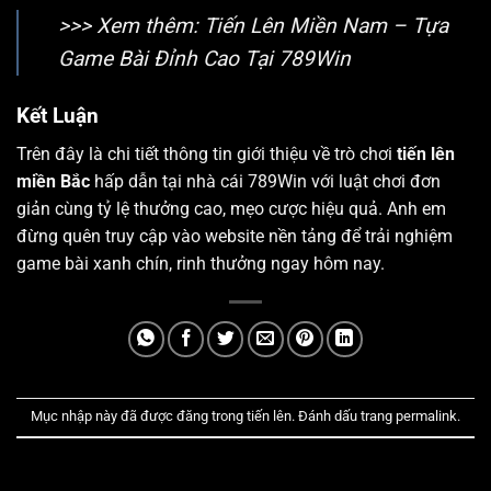
>>> Xem thêm:
Tiến Lên Miền Nam
– Tựa
Game Bài Đỉnh Cao Tại 789Win
Kết Luận
Trên đây là chi tiết thông tin giới thiệu về trò chơi
tiến lên
miền Bắc
hấp dẫn tại nhà cái 789Win với luật chơi đơn
giản cùng tỷ lệ thưởng cao, mẹo cược hiệu quả. Anh em
đừng quên truy cập vào website nền tảng để trải nghiệm
game bài xanh chín, rinh thưởng ngay hôm nay.
Mục nhập này đã được đăng trong
tiến lên
. Đánh dấu trang
permalink
.