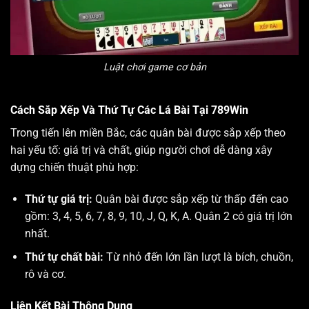
Luật chơi game cơ bản
Cách Sắp Xếp Và Thứ Tự Các Lá Bài Tại 789Win
Trong tiến lên miền Bắc, các quân bài được sắp xếp theo
hai yếu tố: giá trị và chất, giúp người chơi dễ dàng xây
dựng chiến thuật phù hợp:
Thứ tự giá trị:
Quân bài được sắp xếp từ thấp đến cao
gồm: 3, 4, 5, 6, 7, 8, 9, 10, J, Q, K, A. Quân 2 có giá trị lớn
nhất.
Thứ tự chất bài:
Từ nhỏ đến lớn lần lượt là bích, chuồn,
rô và cơ.
Liên Kết Bài Thông Dụng