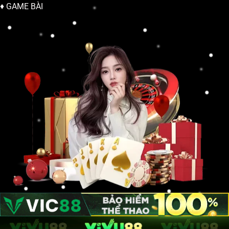
♦ GAME BÀI