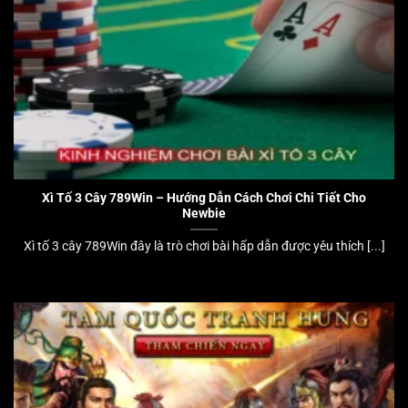
Xì Tố 3 Cây 789Win – Hướng Dẫn Cách Chơi Chi Tiết Cho
Newbie
Xì tố 3 cây 789Win đây là trò chơi bài hấp dẫn được yêu thích [...]