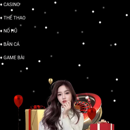
♦ CASINO
♦ THỂ THAO
♦ NỔ HŨ
♦ BẮN CÁ
♦ GAME BÀI