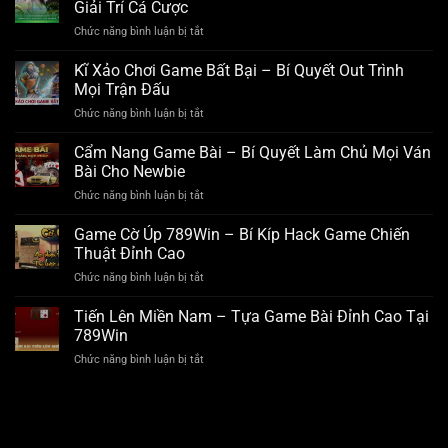
Hay
Giải Trí Cá Cược
789Win
Tăng
ở
Chức năng bình luận bị tắt
–
Cơ
Cổng
Những
Hội
Game
Kĩ Xảo Chơi Game Bất Bại – Bí Quyết Out Trình
Bí
Chiến
789Win
Quyết
Mọi Trận Đấu
Thắng
–
Kiếm
ở
Chức năng bình luận bị tắt
Sự
Thêm
Kĩ
Lựa
Thu
Xảo
Cẩm Nang Game Bài – Bí Quyết Làm Chủ Mọi Ván
Chọn
Nhập
Chơi
Lý
Bài Cho Newbie
Game
Tưởng
ở
Chức năng bình luận bị tắt
Bất
Để
Cẩm
Bại
Giải
Nang
Game Cờ Úp 789Win – Bí Kíp Hack Game Chiến
–
Trí
Game
Bí
Thuật Đỉnh Cao
Cá
Bài
Quyết
Cược
ở
Chức năng bình luận bị tắt
–
Out
Game
Bí
Trình
Cờ
Tiến Lên Miền Nam – Tựa Game Bài Đỉnh Cao Tại
Quyết
Mọi
Úp
Làm
789Win
Trận
789Win
Chủ
Đấu
ở
Chức năng bình luận bị tắt
–
Mọi
Tiến
Bí
Ván
Lên
Kíp
Bài
Miền
Hack
Cho
Nam
Game
Newbie
–
Chiến