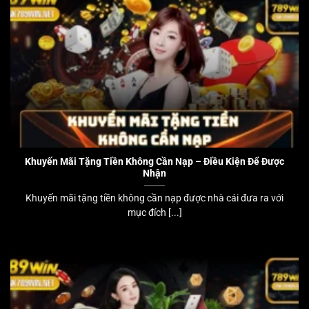
Khuyến Mãi Tặng Tiền Không Cần Nạp – Điều Kiện Để Được
Nhận
Khuyến mãi tặng tiền không cần nạp được nhà cái đưa ra với
mục đích [...]