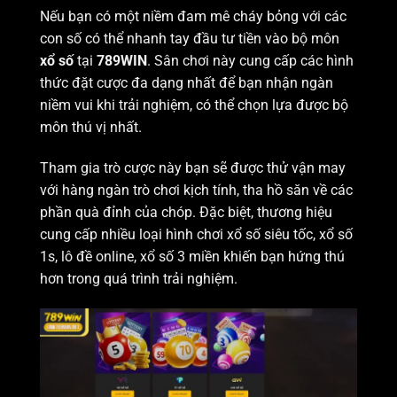
Nếu bạn có một niềm đam mê cháy bỏng với các
con số có thể nhanh tay đầu tư tiền vào bộ môn
xổ số
tại
789WIN
. Sân chơi này cung cấp các hình
thức đặt cược đa dạng nhất để bạn nhận ngàn
niềm vui khi trải nghiệm, có thể chọn lựa được bộ
môn thú vị nhất.
Tham gia trò cược này bạn sẽ được thử vận may
với hàng ngàn trò chơi kịch tính, tha hồ săn về các
phần quà đỉnh của chóp. Đặc biệt, thương hiệu
cung cấp nhiều loại hình chơi xổ số siêu tốc, xổ số
1s, lô đề online, xổ số 3 miền khiến bạn hứng thú
hơn trong quá trình trải nghiệm.