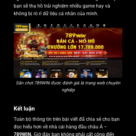
bạn sẽ tha hồ trải nghiệm nhiều game hay và
không bị rò rỉ dữ liệu cá nhân của mình.
Sân chơi 789WIN được đánh giá là trang web chuyên
nghiệp
Kết luận
Toàn bộ thông tin trên bài viết đã chia sẻ cho bạn
đọc hiểu hơn về nhà cái hàng đầu châu Á –
789WIN.
Giờ đây bạn không phải cất công đến