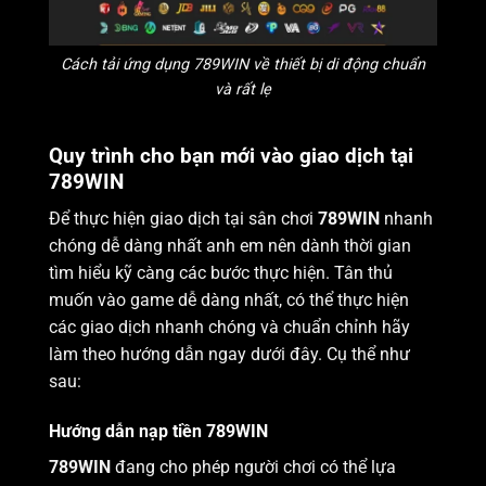
Cách tải ứng dụng 789WIN về thiết bị di động chuẩn
và rất lẹ
Quy trình cho bạn mới vào giao dịch tại
789WIN
Để thực hiện giao dịch tại sân chơi
789WIN
nhanh
chóng dễ dàng nhất anh em nên dành thời gian
tìm hiểu kỹ càng các bước thực hiện. Tân thủ
muốn vào game dễ dàng nhất, có thể thực hiện
các giao dịch nhanh chóng và chuẩn chỉnh hãy
làm theo hướng dẫn ngay dưới đây. Cụ thể như
sau:
Hướng dẫn nạp tiền 789WIN
789WIN
đang cho phép người chơi có thể lựa