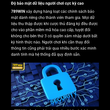
Độ bảo mật dữ liệu người chơi cực kỳ cao
789WIN
xây dựng hàng loạt các chính sách bảo
mật dành riêng cho thành viên tham gia. Mọi dữ
liệu thu thập được khi cược thủ đăng ký đều được
cho vào phần mềm mã hóa cao cấp, tuyệt đối
không cho bên thứ 3 có quyền xâm nhập dưới bất
kỳ hình thức nào. Người chơi khi cần thay đổi
thông tin cũng phải trải qua nhiều bước xác minh
danh tính mà hệ thống đã quy định sẵn.