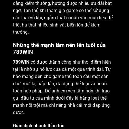
dàng kiếm thưởng, hưởng được nhiều ưu đãi bất
ngờ. Tân thủ khi tham gia game có thể sử dụng
các loại vũ khí, ngắm thật chuẩn vào mục tiêu để
triệt hạ thật nhiều sinh vật biển lớn để kiếm
thưởng.
Những thế mạnh làm nên tên tuổi của
789WIN
789WIN
có được thành công như thời điểm hiện
tại là nhờ sự nỗ lực của cả một quá trình dài. Tự
hào mang đến cho game thủ toàn cầu một sân
chơi mới lạ, hấp dẫn, đa dạng thể loại và hoàn
toàn hợp pháp. Để anh em yên tâm hơn khi trao
gửi đầu tư của mình dưới đây là hàng loạt thế
mạnh nổi trội mà chỉ riêng nhà cái mới đáp ứng
được.
Giao dịch nhanh thần tốc