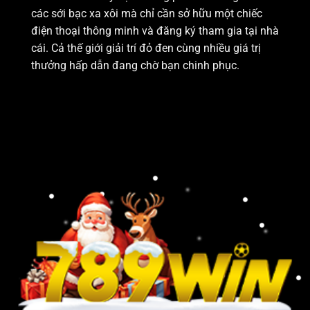
các sới bạc xa xôi mà chỉ cần sở hữu một chiếc
điện thoại thông minh và đăng ký tham gia tại nhà
cái. Cả thế giới giải trí đỏ đen cùng nhiều giá trị
thưởng hấp dẫn đang chờ bạn chinh phục.