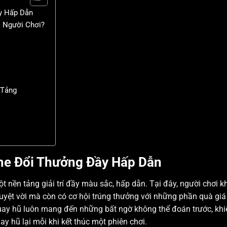
y Hấp Dẫn
o Người Chơi?
 Tảng
me Đổi Thưởng Đầy Hấp Dẫn
ột nền tảng giải trí đầy màu sắc, hấp dẫn. Tại đây, người chơi 
tuyệt vời mà còn có cơ hội trúng thưởng với những phần quà giá t
ay hũ luôn mang đến những bất ngờ không thể đoán trước, khi
y hũ lại mỗi khi kết thúc một phiên chơi.