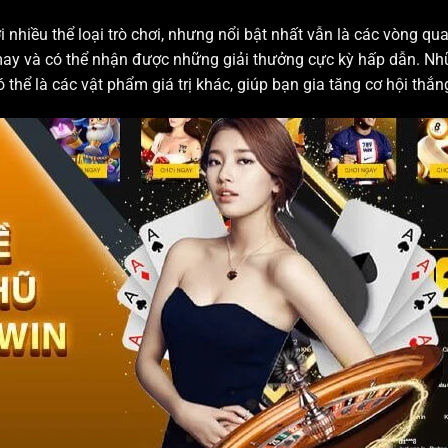
 nhiều thể loại trò chơi, nhưng nổi bật nhất vẫn là các vòng qu
 may và có thể nhận được những giải thưởng cực kỳ hấp dẫn. N
thể là các vật phẩm giá trị khác, giúp bạn gia tăng cơ hội thắng