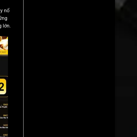
ay nổ
hững
 lớn.