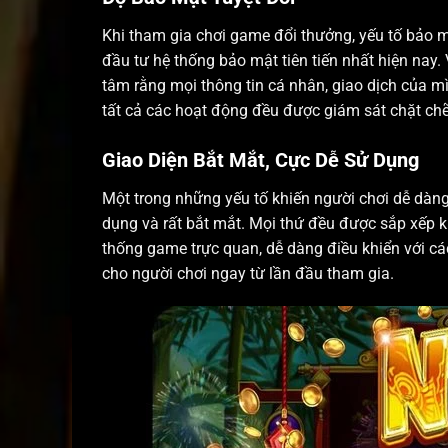
Khi tham gia chơi game đổi thưởng, yếu tố bảo 
đầu tư hệ thống bảo mật tiên tiến nhất hiện nay
tâm rằng mọi thông tin cá nhân, giao dịch của m
tất cả các hoạt động đều được giám sát chặt chẽ
Giao Diện Bắt Mắt, Cực Dễ Sử Dụng
Một trong những yếu tố khiến người chơi dễ dàng 
dụng và rất bắt mắt. Mọi thứ đều được sắp xếp kh
thống game trực quan, dễ dàng điều khiển với các
cho người chơi ngay từ lần đầu tham gia.