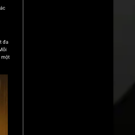
tác
t đa
 Mỗi
à một