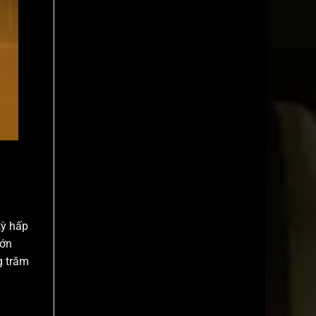
kỳ hấp
lớn
g trăm