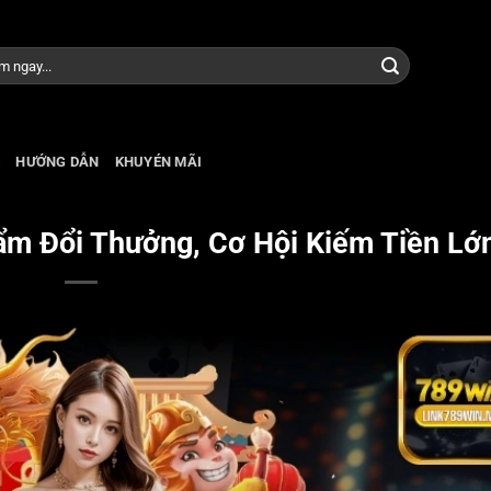
E
HƯỚNG DẪN
KHUYÉN MÃI
ẩm Đổi Thưởng, Cơ Hội Kiếm Tiền Lớ