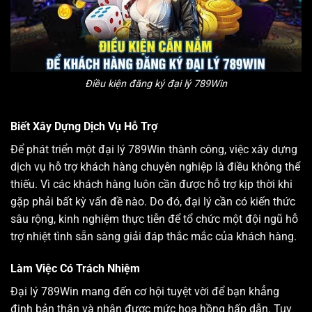
Điều kiện đăng ký đại lý 789Win
Biết Xây Dựng Dịch Vụ Hỗ Trợ
Để phát triển một đại lý 789Win thành công, việc xây dựng
dịch vụ hỗ trợ khách hàng chuyên nghiệp là điều không thể
thiếu. Vì các khách hàng luôn cần được hỗ trợ kịp thời khi
gặp phải bất kỳ vấn đề nào. Do đó, đại lý cần có kiến thức
sâu rộng, kinh nghiệm thực tiễn để tổ chức một đội ngũ hỗ
trợ nhiệt tình sẵn sàng giải đáp thắc mắc của khách hàng.
Làm Việc Có Trách Nhiệm
Đại lý 789Win mang đến cơ hội tuyệt vời để bạn khẳng
định bản thân và nhận được mức hoa hồng hấp dẫn. Tuy