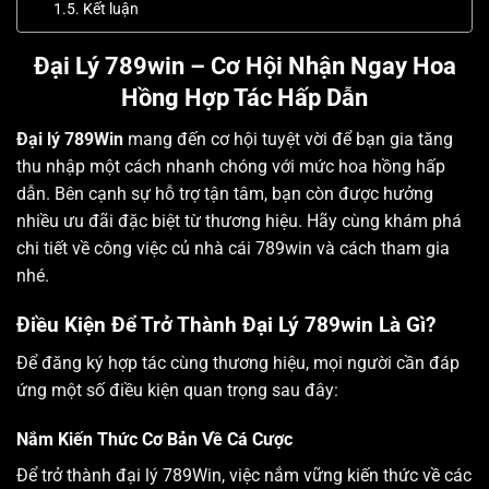
Kết luận
Đại Lý 789win – Cơ Hội Nhận Ngay Hoa
Hồng Hợp Tác Hấp Dẫn
Đại lý 789Win
mang đến cơ hội tuyệt vời để bạn gia tăng
thu nhập một cách nhanh chóng với mức hoa hồng hấp
dẫn. Bên cạnh sự hỗ trợ tận tâm, bạn còn được hưởng
nhiều ưu đãi đặc biệt từ thương hiệu. Hãy cùng khám phá
chi tiết về công việc củ
nhà cái 789win
và cách tham gia
nhé.
Điều Kiện Để Trở Thành Đại Lý 789win Là Gì?
Để đăng ký hợp tác cùng thương hiệu, mọi người cần đáp
ứng một số điều kiện quan trọng sau đây:
Nắm Kiến Thức Cơ Bản Về Cá Cược
Để trở thành đại lý 789Win, việc nắm vững kiến thức về các