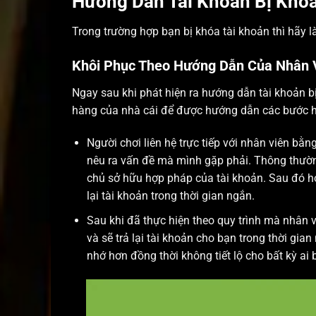
Hướng Dẫn Tài Khoản Bị Khó
Trong trường hợp bạn bị khóa tài khoản thì hãy 
Khôi Phục Theo Hướng Dẫn Của Nhân 
Ngay sau khi phát hiện ra hướng dẫn tài khoản b
hàng của nhà cái để được hướng dẫn các bước hồi
Người chơi liên hệ trực tiếp với nhân viên bằn
nêu ra vấn đề mà mình gặp phải. Thông thườn
chủ sở hữu hợp pháp của tài khoản. Sau đó h
lại tài khoản trong thời gian ngắn.
Sau khi đã thực hiện theo quy trình mà nhân v
và sẽ trả lại tài khoản cho bạn trong thời gi
nhớ hơn đồng thời không tiết lộ cho bất kỳ ai 