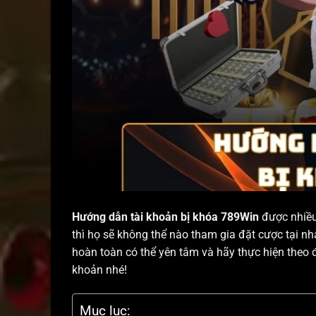
Hướng dẫn tài khoản bị khóa 789Win
được nhiều
thì họ sẽ không thể nào tham gia đặt cược tại
nh
hoàn toàn có thể yên tâm và hãy thực hiện theo 
khoản nhé!
Mục lục: