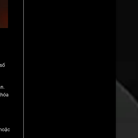
 số
ạn.
khóa
 hoặc