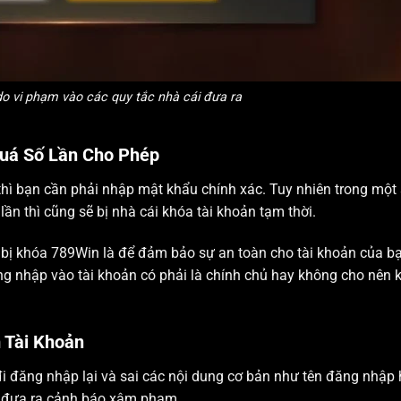
do vi phạm vào các quy tắc nhà cái đưa ra
Quá Số Lần Cho Phép
hì bạn cần phải nhập mật khẩu chính xác. Tuy nhiên trong một
ần thì cũng sẽ bị nhà cái khóa tài khoản tạm thời.
 bị khóa 789Win là để đảm bảo sự an toàn cho tài khoản của b
ng nhập vào tài khoản có phải là chính chủ hay không cho nên 
 Tài Khoản
i đăng nhập lại và sai các nội dung cơ bản như tên đăng nhập
ẽ đưa ra cảnh báo xâm phạm.