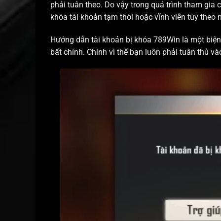
phải tuân theo. Do vậy trong quá trình tham gia 
khóa tài khoản tạm thời hoặc vĩnh viễn tùy theo
Hướng dẫn tài khoản bị khóa 789Win là một biện 
bất chính. Chính vì thế bạn luôn phải tuân thủ và